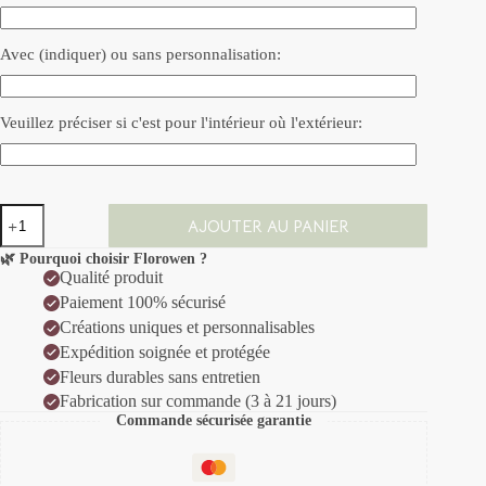
Avec (indiquer) ou sans personnalisation:
Veuillez préciser si c'est pour l'intérieur où l'extérieur:
quantité
AJOUTER AU PANIER
de
Lanterne
🌿 Pourquoi choisir Florowen ?
aux
Qualité produit
douces
Paiement 100% sécurisé
pensées.
Créations uniques et personnalisables
Expédition soignée et protégée
Fleurs durables sans entretien
Fabrication sur commande (3 à 21 jours)
Commande sécurisée garantie