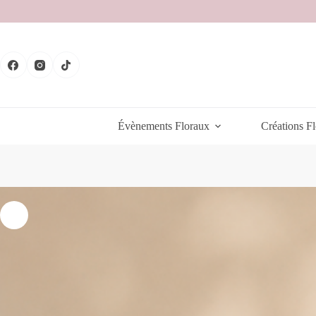
Passer
au
contenu
Évènements Floraux
Créations Fl