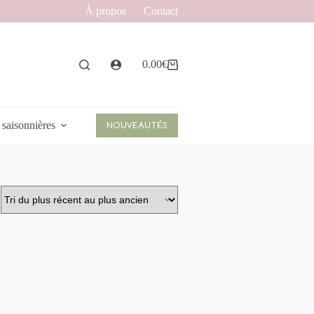
À propos
Contact
0.00
€
Panier
d’achat
 saisonnières
NOUVEAUTÉS