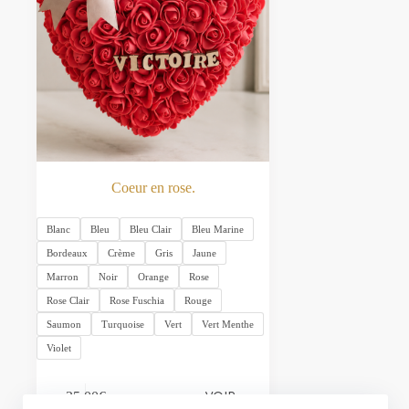
Coeur en rose.
Blanc
Bleu
Bleu Clair
Bleu Marine
Bordeaux
Crème
Gris
Jaune
Marron
Noir
Orange
Rose
Rose Clair
Rose Fuschia
Rouge
Saumon
Turquoise
Vert
Vert Menthe
Violet
Ce
VOIR
35.00
€
produit