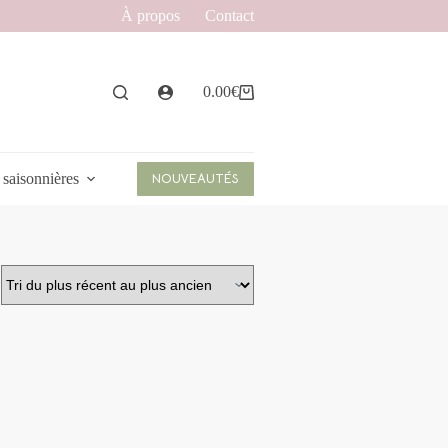
À propos
Contact
0.00
€
Panier
d’achat
 saisonnières
NOUVEAUTÉS