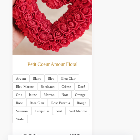
Petit Coeur Amour Floral
Argent
Blanc
Bleu
Bleu Clair
Bleu Marine
Bordeaux
Crème
Doré
Gris
Jaune
Marron
Noir
Orange
Rose
Rose Clair
Rose Fuschia
Rouge
Saumon
Turquoise
Vert
Vert Menthe
Violet
Ce
VOIR
30.00
€
produit