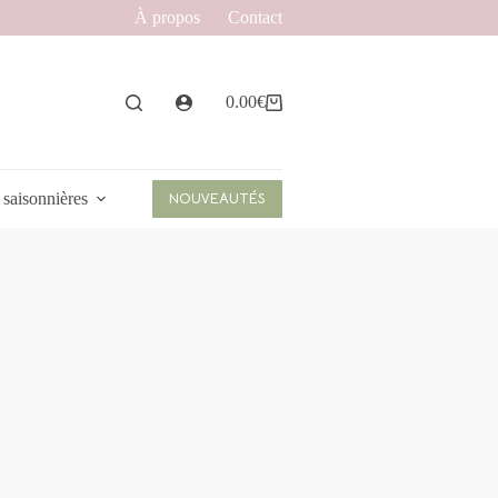
À propos
Contact
0.00
€
Panier
d’achat
 saisonnières
NOUVEAUTÉS