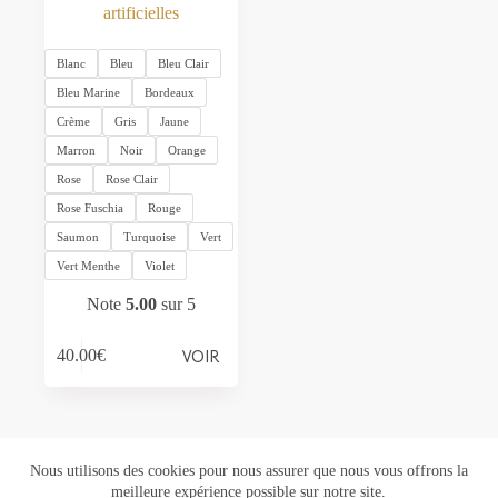
artificielles
Blanc
Bleu
Bleu Clair
Bleu Marine
Bordeaux
Crème
Gris
Jaune
Marron
Noir
Orange
Rose
Rose Clair
Rose Fuschia
Rouge
Saumon
Turquoise
Vert
Vert Menthe
Violet
Note
5.00
sur 5
Ce
VOIR
40.00
€
produit
a
plusieurs
variations.
Les
options
Nous utilisons des cookies pour nous assurer que nous vous offrons la
peuvent
meilleure expérience possible sur notre site.