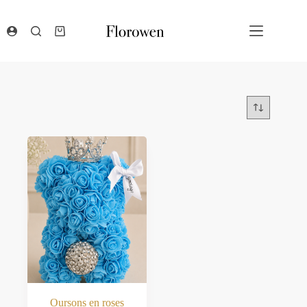
Passer
au
contenu
Panier
d’achat
Oursons en roses