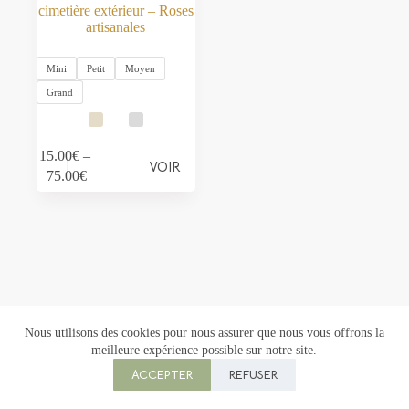
cimetière extérieur – Roses
artisanales
Mini
Petit
Moyen
Grand
Ce
15.00
€
–
VOIR
produit
Plage
75.00
€
a
de
plusieurs
prix :
variations.
15.00€
Les
à
options
75.00€
peuvent
être
choisies
sur
la
Nous utilisons des cookies pour nous assurer que nous vous offrons la
page
meilleure expérience possible sur notre site.
Copyright © 2026 Florowen - Création :
M ta Com
du
ACCEPTER
REFUSER
produit
CGU
|
CGV
|
Mentions légales