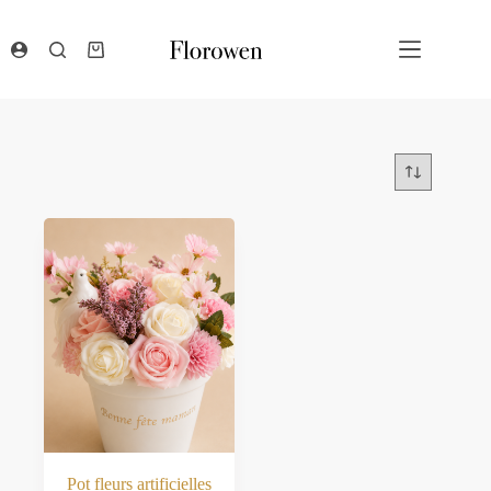
Passer
au
contenu
Panier
d’achat
Pot fleurs artificielles