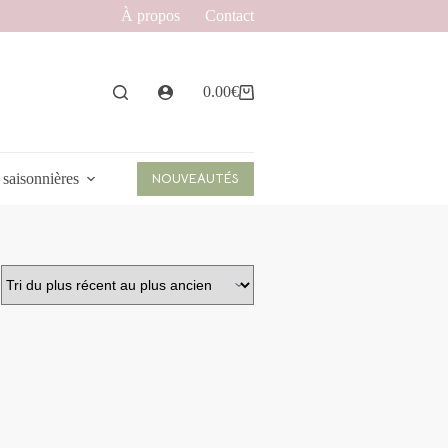
À propos
Contact
0.00
€
Panier
d’achat
 saisonnières
NOUVEAUTÉS