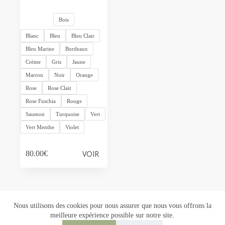
Bois
Blanc
Bleu
Bleu Clair
Bleu Marine
Bordeaux
Crème
Gris
Jaune
Marron
Noir
Orange
Rose
Rose Clair
Rose Fuschia
Rouge
Saumon
Turquoise
Vert
Vert Menthe
Violet
Ce
VOIR
80.00
€
produit
a
plusieurs
variations.
Les
options
Nous utilisons des cookies pour nous assurer que nous vous offrons la
peuvent
meilleure expérience possible sur notre site.
être
Copyright © 2026 Florowen - Création :
M ta Com