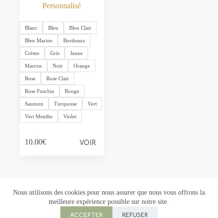
Personnalisé
Blanc
Bleu
Bleu Clair
Bleu Marine
Bordeaux
Crème
Gris
Jaune
Marron
Noir
Orange
Rose
Rose Clair
Rose Fuschia
Rouge
Saumon
Turquoise
Vert
Vert Menthe
Violet
Ce
VOIR
10.00
€
produit
a
plusieurs
variations.
Les
options
Nous utilisons des cookies pour nous assurer que nous vous offrons la
peuvent
meilleure expérience possible sur notre site.
être
Copyright © 2026 Florowen - Création :
M ta Com
choisies
ACCEPTER
REFUSER