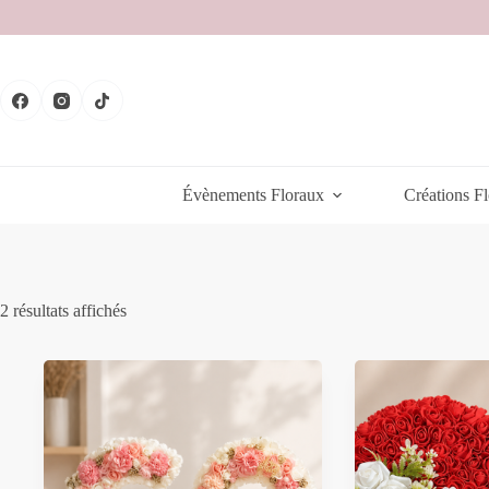
Passer
au
contenu
Évènements Floraux
Créations Fl
Trié
2 résultats affichés
du
plus
récent
au
plus
ancien