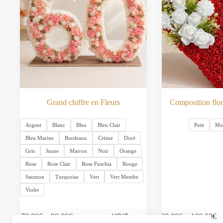
Grand chiffre en Fleurs
Composition flor
Argent
Blanc
Bleu
Bleu Clair
Petit
Mo
Bleu Marine
Bordeaux
Crème
Doré
Gris
Jaune
Marron
Noir
Orange
Rose
Rose Clair
Rose Fuschia
Rouge
Saumon
Turquoise
Vert
Vert Menthe
Violet
Ce
Ce
VOIR
70.00
€
–
90.00
€
80.00
€
–
120.00
€
produit
produit
Plage
Plage