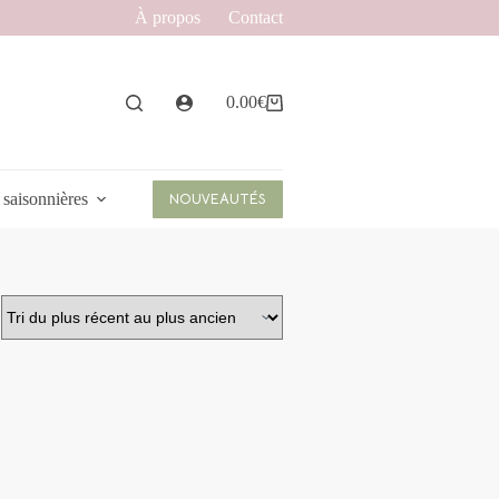
À propos
Contact
0.00
€
Panier
d’achat
 saisonnières
NOUVEAUTÉS