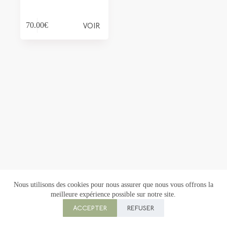
VOIR
70.00
€
Nous utilisons des cookies pour nous assurer que nous vous offrons la
meilleure expérience possible sur notre site.
Copyright © 2026 Florowen - Création :
M ta Com
ACCEPTER
REFUSER
CGU
|
CGV
|
Mentions légales