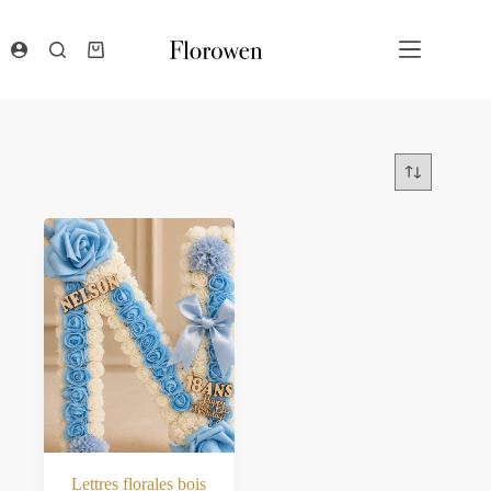
Passer
au
contenu
Panier
d’achat
Lettres florales bois